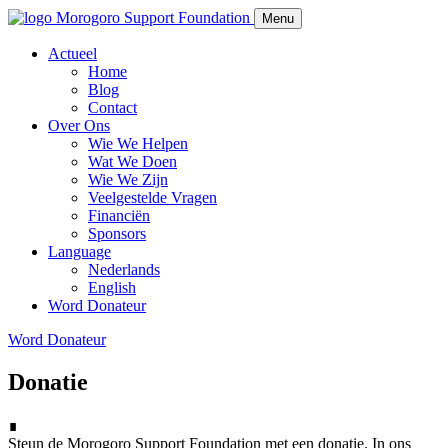
Morogoro Support Foundation
Menu
Actueel
Home
Blog
Contact
Over Ons
Wie We Helpen
Wat We Doen
Wie We Zijn
Veelgestelde Vragen
Financiën
Sponsors
Language
Nederlands
English
Word Donateur
Word Donateur
Donatie
∎
Steun de Morogoro Support Foundation met een donatie. In ons