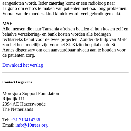
aangesloten wordt. Ieder zaterdag komt er een radioloog naar
Lugono om echo’s te maken van patiënten met o.a. long problemen.
Vooral van de moeder- kind kliniek wordt veel gebruik gemaakt.
MSF
Alle mensen die naar Tanzania afreizen betalen al hun kosten zelf en
behalve verzekering- en bank kosten worden alle bedragen
rechtsreeks benut voor de twee projecten. Zonder de hulp van MSF
zou het heel moeilijk zijn voor het St. Kizito hospital en de St.
Agnes dispensary om een aanvaardbaar niveau aan te houden voor
de patiënten zorg.
Download het verslag
Contact Gegevens
Morogoro Support Foundation
Rijndijk 111
2394 AE Hazerswoude
The Netherlands
Tel:
+31 713414236
Email:
info@10trees.org