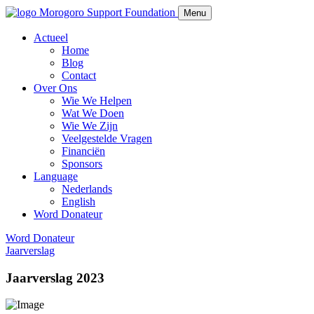
Morogoro Support Foundation
Menu
Actueel
Home
Blog
Contact
Over Ons
Wie We Helpen
Wat We Doen
Wie We Zijn
Veelgestelde Vragen
Financiën
Sponsors
Language
Nederlands
English
Word Donateur
Word Donateur
Jaarverslag
Jaarverslag 2023