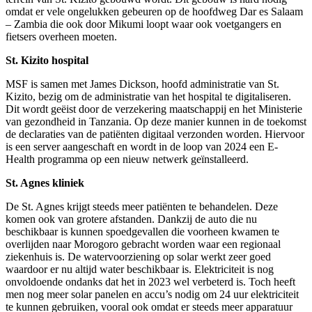
omdat er vele ongelukken gebeuren op de hoofdweg Dar es Salaam
– Zambia die ook door Mikumi loopt waar ook voetgangers en
fietsers overheen moeten.
St. Kizito hospital
MSF is samen met James Dickson, hoofd administratie van St.
Kizito, bezig om de administratie van het hospital te digitaliseren.
Dit wordt geëist door de verzekering maatschappij en het Ministerie
van gezondheid in Tanzania. Op deze manier kunnen in de toekomst
de declaraties van de patiënten digitaal verzonden worden. Hiervoor
is een server aangeschaft en wordt in de loop van 2024 een E-
Health programma op een nieuw netwerk geïnstalleerd.
St. Agnes kliniek
De St. Agnes krijgt steeds meer patiënten te behandelen. Deze
komen ook van grotere afstanden. Dankzij de auto die nu
beschikbaar is kunnen spoedgevallen die voorheen kwamen te
overlijden naar Morogoro gebracht worden waar een regionaal
ziekenhuis is. De watervoorziening op solar werkt zeer goed
waardoor er nu altijd water beschikbaar is. Elektriciteit is nog
onvoldoende ondanks dat het in 2023 wel verbeterd is. Toch heeft
men nog meer solar panelen en accu’s nodig om 24 uur elektriciteit
te kunnen gebruiken, vooral ook omdat er steeds meer apparatuur