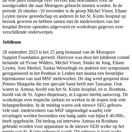
na vele jaren eindelijk over vervoer kan beschikken voor de
noodgevallen die naar Morogoro gebracht moeten worden. In de
periode 26 oktober -10 november is de groep Michel Visser, Eliane
Leyten nieuw gereedschap en anderen In het St. Kizito hospital op
bezoek geweest en hebben samen met de medewerkers van het
hospital diverse operaties uitgevoerd en workshops gegeven over
verschillende onderwerpen.
Jubileum
28 september 2023 is het 25 jarig bestaand van de Morogoro
Support Foundation gevierd. Hiervoor was door het jubileum comité
bestande uit Yvone Wilders, Michel Visser, Simke de Jong, Eliane
Leyten, Jorn Meekel, Saskia Wesselingh en anderen een symposium
georganiseerd in het Pesthuis te Leiden met daarna een feestelijke
bijeenkomst van oud MSF medewerker. De dag werd geopend door
Prinses Margarita die een speciale band heeft met Tanzania. Ook
waren sr. Antusa, hoofd van het St. Kizito hospital, en sr. Restituta,
hoofd van de St. Agnes dispensary, in Lugono hierbij aanwezig. De
workshops over tropische ziekten en werken in de tropen trok vele
belangstellenden. In de middag waren ook nieuwe SEG gebouw
vele oud- medewerkers van MSF uitgenodigd waarbij vele
ervaringen werden bovendien een batig saldo van bijna € 40.000,-
heeft opgebracht. Dit bedrag zal interview Antusa en Restituta
gebruikt worden voor apparatuur in de nieuwe SEH welke op het
terrein van St. Kizito gebouwd wordt. Dit gebouw is hard nodig