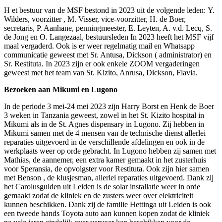
H
et bestuur van de MSF bestond in 2023 uit de volgende leden: Y.
Wilders, voorzitter , M. Visser, vice-voorzitter, H. de Boer,
secretaris, P. Aanhane, penningmeester, E. Leyten, A. v.d. Lecq, S.
de Jong en O. Langezaal, bestuursleden In 2023 heeft het MSF vijf
maal vergaderd. Ook is er weer regelmatig mail en Whatsapp
communicatie geweest met Sr. Antusa, Dickson ( administrator) en
Sr. Restituta. In 2023 zijn er ook enkele ZOOM vergaderingen
geweest met het team van St. Kizito, Anrusa, Dickson, Flavia.
Bezoeken aan Mikumi en Lugono
In de periode 3 mei-24 mei 2023 zijn Harry Borst en Henk de Boer
3 weken in Tanzania geweest, zowel in het St. Kizito hospital in
Mikumi als in de St. Agnes dispensary in Lugono. Zij hebben in
Mikumi samen met de 4 mensen van de technische dienst allerlei
reparaties uitgevoerd in de verschillende afdelingen en ook in de
werkplaats weer op orde gebracht. In Lugono hebben zij samen met
Mathias, de aannemer, een extra kamer gemaakt in het zusterhuis
voor Speransia, de opvolgster voor Restituta. Ook zijn hier samen
met Benson , de klusjesman, allerlei reparaties uitgevoerd. Dank zij
het Carolusgulden uit Leiden is de solar installatie weer in orde
gemaakt zodat de kliniek en de zusters weer over elektriciteit
kunnen beschikken. Dank zij de familie Hettinga uit Leiden is ook
een tweede hands Toyota auto aan kunnen kopen zodat de kliniek