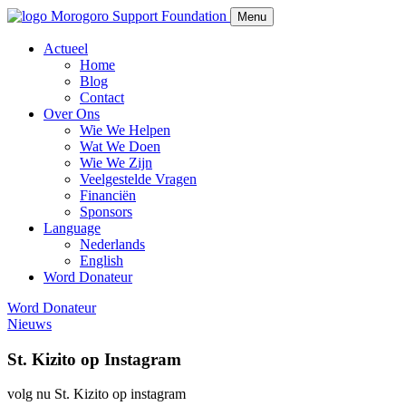
Morogoro Support Foundation
Menu
Actueel
Home
Blog
Contact
Over Ons
Wie We Helpen
Wat We Doen
Wie We Zijn
Veelgestelde Vragen
Financiën
Sponsors
Language
Nederlands
English
Word Donateur
Word Donateur
Nieuws
St. Kizito op Instagram
volg nu St. Kizito op instagram