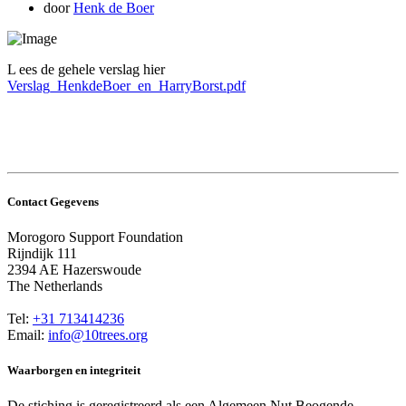
door
Henk de Boer
L
ees de gehele verslag hier
Verslag_HenkdeBoer_en_HarryBorst.pdf
Contact Gegevens
Morogoro Support Foundation
Rijndijk 111
2394 AE Hazerswoude
The Netherlands
Tel:
+31 713414236
Email:
info@10trees.org
Waarborgen en integriteit
De stiching is geregistreerd als een Algemeen Nut Beogende