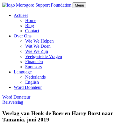
Morogoro Support Foundation
Menu
Actueel
Home
Blog
Contact
Over Ons
Wie We Helpen
Wat We Doen
Wie We Zijn
Veelgestelde Vragen
Financiën
Sponsors
Language
Nederlands
English
Word Donateur
Word Donateur
Reisverslag
Verslag van Henk de Boer en Harry Borst naar
Tanzania, juni 2019